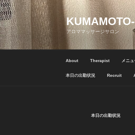
コ
ン
テ
KUMAMOTO
ン
アロママッサージサロン
ツ
へ
ス
キ
About
Therapist
メニュ
ッ
プ
本日の出勤状況
Recruit
本日の出勤状況