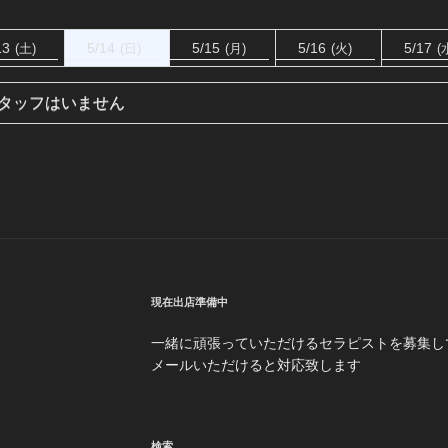
13
5/14
5/15
5/16
5/17
(土)
(日)
(月)
(火)
(
タッフはいません
現在出店準備中
一緒に頑張っていただけるセラピストを募集し
メールいただけると対応致します
検索