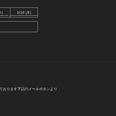
5/18
水)
(木)
ております下記のメールボタンより