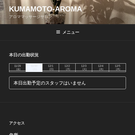
コ
KUMAMOTO-AROMA
ン
アロママッサージサロン
テ
ン
ツ
メニュー
へ
ス
キ
本日の出勤状況
ッ
11/29
11/30
12/1
12/2
12/3
12/4
12/5
プ
(金)
(土)
(日)
(月)
(火)
(水)
(木)
本日出勤予定のスタッフはいません
アクセス