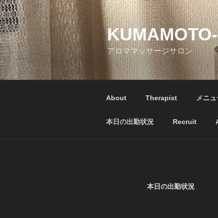
コ
ン
テ
KUMAMOTO
ン
アロママッサージサロン
ツ
へ
ス
キ
About
Therapist
メニュ
ッ
プ
本日の出勤状況
Recruit
本日の出勤状況