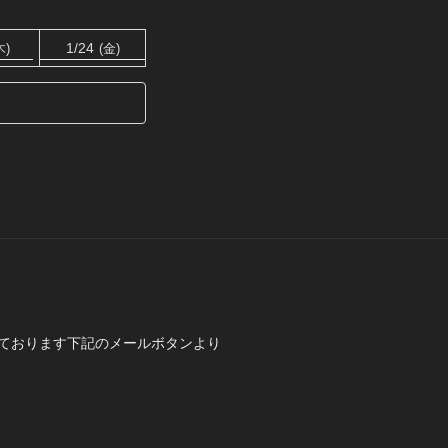
1/24
木)
(金)
ております下記のメールボタンより