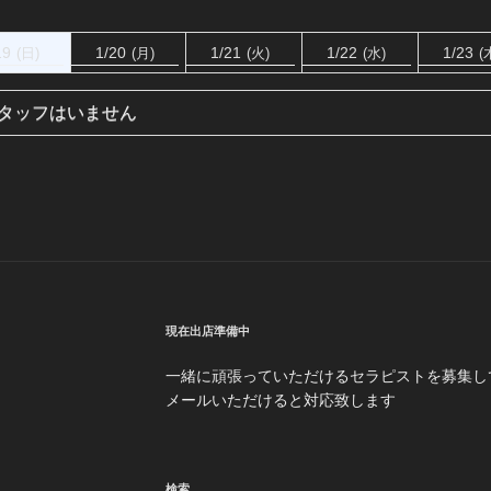
19
1/20
1/21
1/22
1/23
(日)
(月)
(火)
(水)
(
タッフはいません
現在出店準備中
一緒に頑張っていただけるセラピストを募集し
メールいただけると対応致します
検索